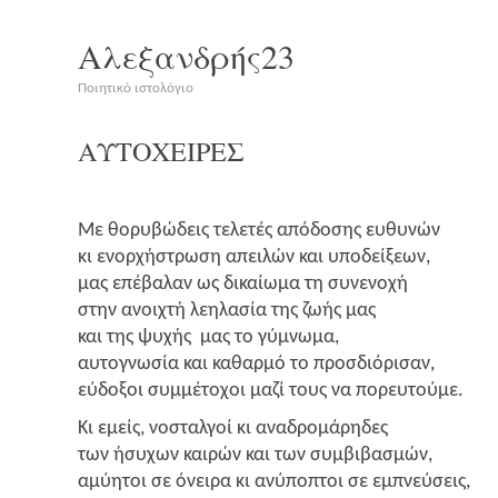
Αλεξανδρής23
Ποιητικό ιστολόγιο
ΑΥΤΟΧΕΙΡΕΣ
Με θορυ­βώ­δεις τελε­τές από­δο­σης ευθυνών
κι ενορ­χή­στρω­ση απει­λών και υποδείξεων,
μας επέ­βα­λαν ως δικαί­ω­μα τη συνενοχή
στην ανοι­χτή λεη­λα­σία της ζωής μας
και της ψυχής μας το γύμνωμα,
αυτο­γνω­σία και καθαρ­μό το προσδιόρισαν,
εύδο­ξοι συμ­μέ­το­χοι μαζί τους να πορευτούμε.
Κι εμείς, νοσταλ­γοί κι αναδρομάρηδες
των ήσυ­χων και­ρών και των συμβιβασμών,
αμύ­η­τοι σε όνει­ρα κι ανύ­πο­πτοι σε εμπνεύσεις,