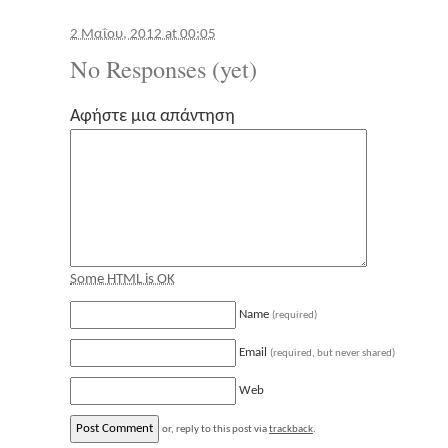
2 Μαΐου, 2012 at 00:05
No Responses (yet)
Αφήστε μια απάντηση
Some HTML is OK
Name
(required)
Email
(required, but never shared)
Web
or, reply to this post via
trackback
.