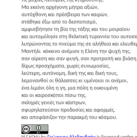
τις μύχιες πεθυ­μιές της κτημοσύνης.
Μα εκεί­νη αρχέ­γο­νη μήτρα αξιών,
αυτό­χθο­νη και πρέ­σβει­ρα των καιρών,
στά­θη­κε έξω από το δεσποτισμό,
αμφι­σβή­τη­σε τη βία της τάξης και του μοιραίου
και αυτο­μό­λη­σε στη θελ­κτι­κή τυραν­νία του αυτο
λυτρώ­νο­ντας το πνεύ­μα της σε αλή­θεια και ελευθε
Μαντή­λι κόκ­κι­νο ανέ­μι­σε η Ελέ­νη την ψυχή της,
σαν αίρε­ση και σαν φυγή, σαν προ­τρο­πή και βιάση
δίχως προ­σχή­μα­τα, χωρίς συνωμοσίες,
λεύ­τε­ρη, αυτό­νο­μη, δική της και δική τους,
λεμο­ναν­θοί οι θάλασ­σες κι υμέ­ναιοι οι ανέμοι,
ένα λιμά­νι όλη η γη, μια πόλη η οικουμένη
και οι και­ρο­σκό­ποι πίσω της,
σκλη­ρές γενιές των κάστρων,
σφυ­ρη­λα­τού­σαν προ­δο­σί­ες και αφορμές,
και απο­φά­σι­ζαν την παρακ­μή του κόσμου.