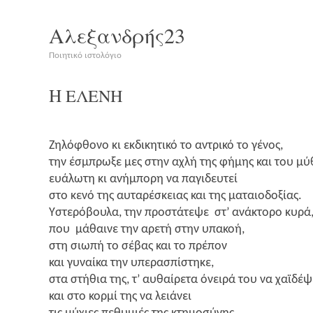
Αλεξανδρής23
Ποιητικό ιστολόγιο
Η
ΕΛΕΝΗ
Ζηλό­φθο­νο κι εκδι­κη­τι­κό το αντρι­κό το γένος,
την έσμπρω­ξε μες στην αχλή της φήμης και του μύ
ευά­λω­τη κι ανή­μπο­ρη να παγιδευτεί
στο κενό της αυτα­ρέ­σκειας και της ματαιοδοξίας.
Υστε­ρό­βου­λα, την προ­στά­τε­ψε στ’ ανά­κτο­ρο κυρά
που μάθαι­νε την αρε­τή στην υπακοή,
στη σιω­πή το σέβας και το πρέπον
και γυναί­κα την υπερασπίστηκε,
στα στή­θια της, τ’ αυθαί­ρε­τα όνει­ρά του να χαϊδέψ
και στο κορ­μί της να λειάνει