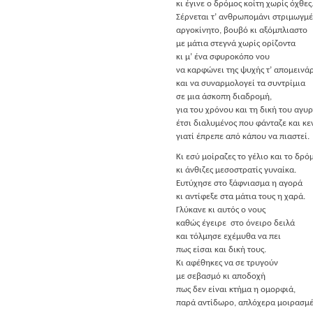
κι έγι­νε ο δρό­μος κοί­τη χωρίς όχθες
Σέρ­νε­ται τ’ ανθρω­πο­μά­νι στριμωγμ
αργο­κί­νη­το, βου­βό κι αξόμπλιαστο
με μάτια στε­γνά χωρίς ορίζοντα
κι μ’ ένα σφυ­ρο­κό­πο νου
να καρ­φώ­νει της ψυχής τ’ απομεινά
και να συναρ­μο­λο­γεί τα συντρίμια
σε μια άσκο­πη διαδρομή,
για του χρό­νου και τη δική του αγυρ
έτσι δια­λυ­μέ­νος που φάντα­ζε και κε
για­τί έπρε­πε από κάπου να πιαστεί.
Κι εσύ μοί­ρα­ζες το γέλιο και το δρό
κι άνθι­ζες μεσο­στρα­τίς γυναίκα.
Ευτύ­χη­σε στο ξάφ­νια­σμα η αγορά
κι αντί­φε­ξε στα μάτια τους η χαρά.
Γλύ­κα­νε κι αυτός ο νους
καθώς έγει­ρε στο όνει­ρο δειλά
και τόλ­μη­σε εχέ­μυ­θα να πει
πως είσαι και δική τους.
Κι αφέ­θη­κες να σε τρυγούν
με σεβα­σμό κι αποδοχή
πως δεν είναι κτή­μα η ομορφιά,
παρά αντί­δω­ρο, απλό­χε­ρα μοιρασμ