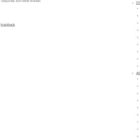
l
(required, but never shared)
Σ
a
trackback
.
Α