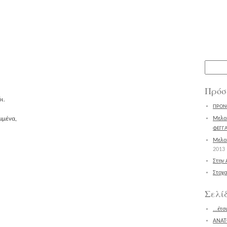
Αναζήτ
για:
Πρόσ
ι.
ΠΡΟΝ
μμένα,
Μελοπ
ΦΕΓΓΑ
Μελοπ
2013
Στην 
Στοχα
Σελί
...έτ
ΑΝΑΤ