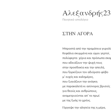
Αλεξανδρής23
Ποιητικό ιστολόγιο
ΣΤΗΝ
ΑΓΟΡΑ
Μπρο­στά από την πρα­μά­τεια γυρολό
Κεφά­λια σκυμ­μέ­να και ώμοι γερτοί,
πολύ­φερ­τα χέρια και πρό­σω­πα σκα
που αδειά­ζουν την ψυχή τους
στην προσ­δο­κία και την απειλή,
που ξορ­κί­ζουν τον αδιό­ρα­το φόβο
μ’ ευχές και καλημέρες,
που ζυγιά­ζουν την ανάγκη
με παρα­κα­λε­τά κι ασύ­νο­ρες βρισιές
για θεούς και ανθρώπους,
ανα­με­τριού­νται απ’ το πρωί
με της ζωής το χρέος.
Γόρ­γε­ψε την αλη­τεία της η μέρα,