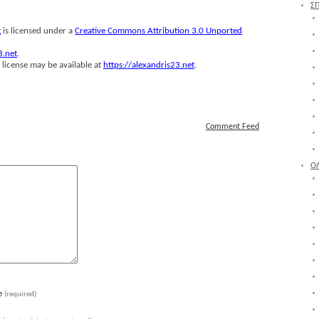
Σ
ς
is licensed under a
Creative Commons Attribution 3.0 Unported
3.net
.
 license may be available at
https://alexandris23.net
.
Comment Feed
Ο
e
(required)