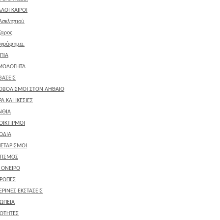
ΛΟΙ ΚΑΙΡΟΙ
Ασκληπιού
ζαρος
ογράφημα.
ΠΙΑ
ΜΟΛΟΓΗΤΑ
ΒΑΣΕΙΣ
ΟΒΟΛΙΣΜΟΙ ΣΤΟΝ ΛΗΘΑΙΟ
Α ΚΑΙ ΙΚΕΣΙΕΣ
ΝΘΙΑ
ΟΙΚΤΙΡΜΟΙ
ΩΔΙΑ
ΕΤΑΡΙΣΜΟΙ
ΤΙΣΜΟΣ
' ΟΝΕΙΡΟ
ΡΟΠΕΣ
ΕΡΙΝΕΣ ΕΚΣΤΑΣΕΙΣ
ΩΠΕΙΑ
ΟΤΗΤΕΣ