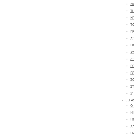
Ν
ΤΙ
Η 
Τ
Π
ΑΠ
ΕΚ
ΑΥ
Δ
Π
Π
Σ
Σ
Σ'
ΕΞΙ 
Ο
Η
ΗΤ
Α
ΕΝ