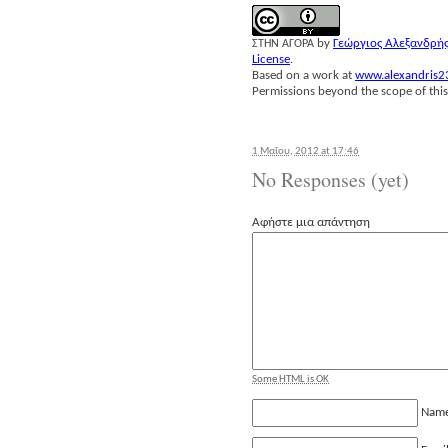
by
Γεώρ­γιος Αλε­ξαν­δρή
ΣΤΗΝ
ΑΓΟΡΑ
License
.
Based on a work at
www.alexandris2
Permissions beyond the scope of this
1 Μαΐου, 2012 at 17:46
No Responses (yet)
Αφήστε μια απάντηση
Some HTML is OK
Nam