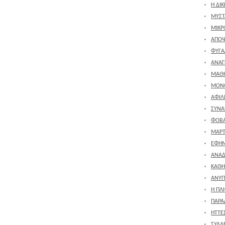
Η ΔΙ
ΜΥΣΤ
ΜΙΚΡ
ΑΠΟΨ
ΦΥΓΑ
ΑΝΑΓ
ΜΑΘΗ
ΜΟΝ
ΑΦΙΛ
ΣΥΝ
ΦΟΒ
ΜΑΡΤ
ΕΦΗΜ
ΑΝΑ
ΚΑΘΗ
ΑΝΥΠ
Η ΠΛ
ΠΑΡΑ
ΗΤΤΕΣ
ΣΥΛΛ