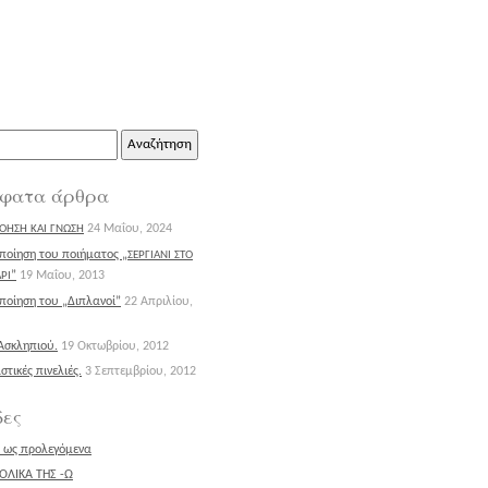
ηση
φατα άρθρα
24 Μαΐου, 2024
ΟΗΣΗ
ΚΑΙ
ΓΝΩΣΗ
οίηση του ποιήματος „
ΣΕΡΓΙΑΝΙ
ΣΤΟ
”
19 Μαΐου, 2013
ΡΙ
οίηση του „Διπλανοί”
22 Απριλίου,
Ασκληπιού.
19 Οκτωβρίου, 2012
στικές πινελιές.
3 Σεπτεμβρίου, 2012
δες
σι ως προλεγόμενα
ΟΛΙΚΑ ΤΗΣ -Ω