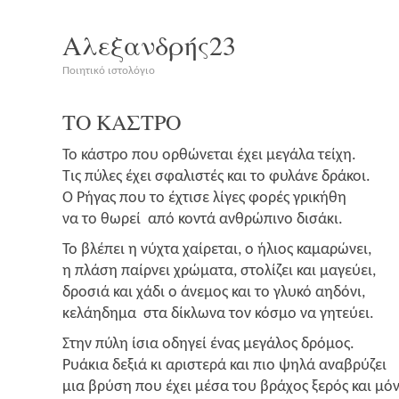
Αλεξανδρής23
Ποιητικό ιστολόγιο
ΤΟ
ΚΑΣΤΡΟ
Το κάστρο που ορθώ­νε­ται έχει μεγά­λα τεί­χη.
Τις πύλες έχει σφα­λι­στές και το φυλά­νε δρά­κοι.
Ο Ρήγας που το έχτι­σε λίγες φορές γρι­κή­θη
να το θωρεί από κοντά ανθρώ­πι­νο δισάκι.
Το βλέ­πει η νύχτα χαί­ρε­ται, ο ήλιος καμα­ρώ­νει,
η πλά­ση παίρ­νει χρώ­μα­τα, στο­λί­ζει και μαγεύ­ει,
δρο­σιά και χάδι ο άνε­μος και το γλυ­κό αηδό­νι,
κελά­η­δη­μα στα δίκλω­να τον κόσμο να γητεύει.
Στην πύλη ίσια οδη­γεί ένας μεγά­λος δρό­μος.
Ρυά­κια δεξιά κι αρι­στε­ρά και πιο ψηλά ανα­βρύ­ζει
μια βρύ­ση που έχει μέσα του βρά­χος ξερός και μό