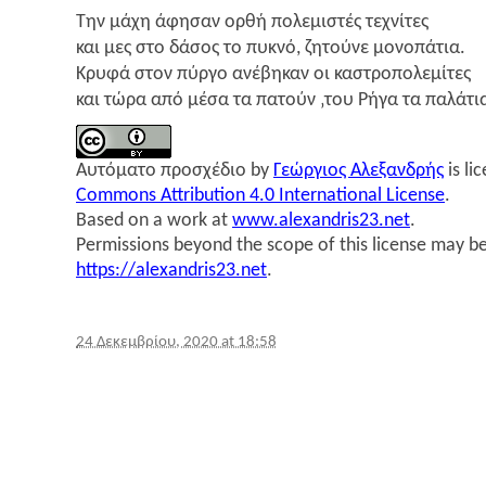
Την μάχη άφη­σαν ορθή πολε­μι­στές τεχνί­τες
και μες στο δάσος το πυκνό, ζητού­νε μονο­πά­τια.
Κρυ­φά στον πύρ­γο ανέ­βη­καν οι καστρο­πο­λε­μί­τες
και τώρα από μέσα τα πατούν ‚του Ρήγα τα παλάτι
Αυτό­μα­το προ­σχέ­διο
by
Γεώρ­γιος Αλε­ξαν­δρής
is li
Commons Attribution 4.0 International License
.
Based on a work at
www.alexandris23.net
.
Permissions beyond the scope of this license may be
https://alexandris23.net
.
24 Δεκεμβρίου, 2020 at 18:58