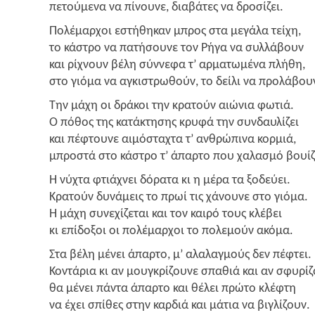
πετού­με­να να πίνου­νε, δια­βά­τες να δροσίζει.
Πολέ­μαρ­χοι εστή­θη­καν μπρος στα μεγά­λα τεί­χη,
το κάστρο να πατή­σου­νε τον Ρήγα να συλ­λά­βουν
και ρίχνουν βέλη σύν­νε­φα τ’ αρμα­τω­μέ­να πλή­θη,
στο γιό­μα να αγκι­στρω­θούν, το δεί­λι να προλάβου
Την μάχη οι δρά­κοι την κρα­τούν αιώ­νια φωτιά.
Ο πόθος της κατά­κτη­σης κρυ­φά την συν­δαυ­λί­ζει
και πέφτου­νε αιμό­στα­χτα τ’ ανθρώ­πι­να κορ­μιά,
μπρο­στά στο κάστρο τ’ άπαρ­το που χαλα­σμό βουίζ
Η νύχτα φτιά­χνει δόρα­τα κι η μέρα τα ξοδεύ­ει.
Κρα­τούν δυνά­μεις το πρωί τις χάνου­νε στο γιό­μα.
Η μάχη συνε­χί­ζε­ται και τον και­ρό τους κλέ­βει
κι επί­δο­ξοι οι πολέ­μαρ­χοι το πολε­μούν ακόμα.
Στα βέλη μένει άπαρ­το, μ’ αλα­λαγ­μούς δεν πέφτει.
Κοντά­ρια κι αν μου­γκρί­ζου­νε σπα­θιά και αν σφυ­ρί­ζ
θα μένει πάντα άπαρ­το και θέλει πρώ­το κλέ­φτη
να έχει σπί­θες στην καρ­διά και μάτια να βιγλίζουν.