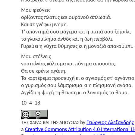
Προ­τρέ­χει τ’ όνει­ρο της πεθυ­μιάς και την καρ­διά ζε
Μου φεύ­γεις
ορί­ζο­ντας πλα­τύς και ουρα­νού απλωσιά.
Και σε γνέ­φω μνήμη.
Τ’ απά­ντη­μά σου μάγε­μα και η ματιά σου ξόμπλι,
το γλυ­κο­μί­λη­μα ανθός και η ζωή περβόλι.
Γυρεύ­ει η νύχτα θύμη­σες κι η μονα­ξιά αποκούμπι.
Μου στέλ­νεις
νοσταλ­γί­ας κάλε­σμα και πόνε­μα απουσίας.
Θα σε κρέ­νω αγάπη.
Το καρ­τέ­ρε­μα προ­σευ­χή κι ο αγνι­σμός στ’ αγνάντιο
ο γυρι­σμός σου λάμπρι­σμα κι η πλη­σμο­νή ανάσα.
Αγγί­ζει η ψυχή τη θέω­ση κι ο λογι­σμός το θάμα.
10−4−18
by
Γεώρ­γιος Αλε­ξαν­δρής
ΤΗΣ
ΧΑΡΑΣ
ΚΑΙ
ΤΗΣ
ΑΠΟΥΣΙΑΣ
a
Creative Commons Attribution 4.0 International L