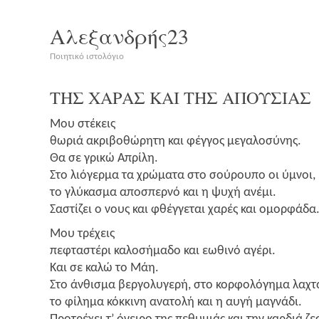
Αλεξανδρής23
Ποιητικό ιστολόγιο
ΤΗΣ
ΧΑΡΑΣ
ΚΑΙ
ΤΗΣ
ΑΠΟΥΣΙΑΣ
Μου στέ­κεις
θωριά ακρι­βο­θώ­ρη­τη και φέγ­γος μεγαλοσύνης.
Θα σε γρι­κώ Απρίλη.
Στο λιό­γερ­μα τα χρώ­μα­τα στο σού­ρου­πο οι ύμνοι,
το γλύ­κα­σμα απο­σπερ­νό και η ψυχή ανέμι.
Σαστί­ζει ο νους και φθέγ­γε­ται χαρές και ομορφάδα
Μου τρέ­χεις
πεφτα­στέ­ρι καλoσή­μα­δο και εωθι­νό αγέρι.
Και σε καλώ το Μάη.
Στο άνθι­σμα βερ­γο­λυ­γε­ρή, στο κορ­φο­λό­γη­μα λαχ
το φίλη­μα κόκ­κι­νη ανα­το­λή και η αυγή μαγνάδι.