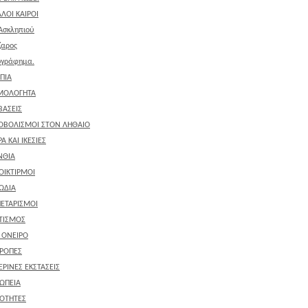
ΛΟΙ ΚΑΙΡΟΙ
Ασκληπιού
ζαρος
ογράφημα.
ΠΙΑ
ΜΟΛΟΓΗΤΑ
ΒΑΣΕΙΣ
ΟΒΟΛΙΣΜΟΙ ΣΤΟΝ ΛΗΘΑΙΟ
Α ΚΑΙ ΙΚΕΣΙΕΣ
ΝΘΙΑ
ΟΙΚΤΙΡΜΟΙ
ΩΔΙΑ
ΕΤΑΡΙΣΜΟΙ
ΤΙΣΜΟΣ
' ΟΝΕΙΡΟ
ΡΟΠΕΣ
ΕΡΙΝΕΣ ΕΚΣΤΑΣΕΙΣ
ΩΠΕΙΑ
ΟΤΗΤΕΣ