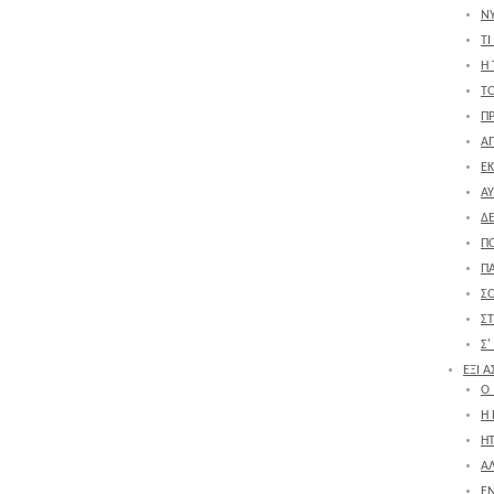
Ν
ΤΙ
Η 
Τ
Π
ΑΠ
ΕΚ
ΑΥ
Δ
Π
Π
Σ
Σ
Σ'
ΕΞΙ 
Ο
Η
ΗΤ
Α
ΕΝ