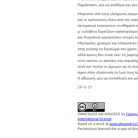
Παρά­στα­ση, μία ως ανά­θε­μα και μία
Μπρο­στά από τους ελε­ή­μο­νες και­ρ
και οι εμπνεύ­σεις πίσω από την απρο
πει­σμα­τι­κά γυμνώ­νουν συν­θή­μα­τα 
μ’ ευλά­βεια ξορ­κί­ζουν εφη­συ­χα­σμ
και διο­ρα­τι­κά ερμη­νεύ­ουν επο­χές 
Μηνύ­μα­τα, χρη­σμοί και επαγ­γε­λί­ε
στης γνώ­σης το δικαί­ω­μα στο χρέ­ο
αλλά κανείς δεν είναι εκεί τις μαρ­τυ­
ούτε εκεί­νοι οι άσπι­λοι στο παρα­λή
ούτε και τού­τοι οι άμοι­ροι με τη συ
αφού στην ιδιώ­τευ­ση τη ζωή τους 
Η αθώ­ω­ση, μία ως συναλ­λα­γή και μ
29−5−17
by
Γεώρ­γι
ΠΑΡΑΣΤΑΣΕΙΣ
ΚΑΙ
ΑΘΩΩΣΕΙΣ
International License
.
Based on a work at
www.alexandris2
Permissions beyond the scope of this