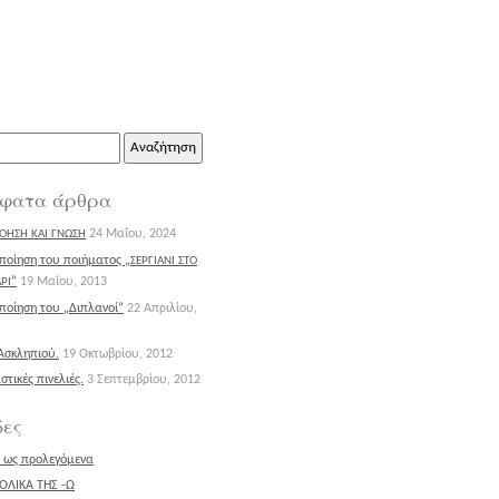
ηση
φατα άρθρα
24 Μαΐου, 2024
ΟΗΣΗ
ΚΑΙ
ΓΝΩΣΗ
οίηση του ποιήματος „
ΣΕΡΓΙΑΝΙ
ΣΤΟ
”
19 Μαΐου, 2013
ΡΙ
οίηση του „Διπλανοί”
22 Απριλίου,
Ασκληπιού.
19 Οκτωβρίου, 2012
στικές πινελιές.
3 Σεπτεμβρίου, 2012
δες
σι ως προλεγόμενα
ΟΛΙΚΑ ΤΗΣ -Ω