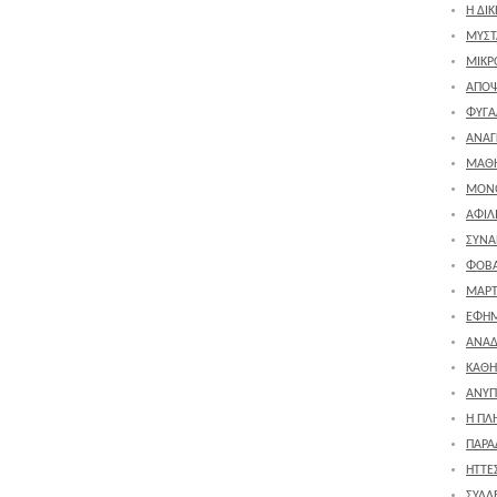
Η ΔΙ
ΜΥΣΤ
ΜΙΚΡ
ΑΠΟΨ
ΦΥΓΑ
ΑΝΑΓ
ΜΑΘΗ
ΜΟΝ
ΑΦΙΛ
ΣΥΝ
ΦΟΒ
ΜΑΡΤ
ΕΦΗΜ
ΑΝΑ
ΚΑΘΗ
ΑΝΥΠ
Η ΠΛ
ΠΑΡΑ
ΗΤΤΕΣ
ΣΥΛΛ