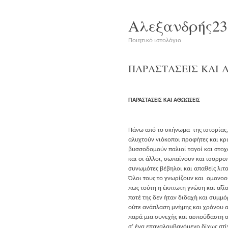
Αλεξανδρής23
Ποιητικό ιστολόγιο
ΠΑΡΑΣΤΑΣΕΙΣ
ΚΑΙ
ΠΑΡΑΣΤΑΣΕΙΣ
ΚΑΙ
ΑΘΩΩΣΕΙΣ
Πάνω από το σκή­νω­μα της ιστορίας,
αλυ­χτούν νιό­κο­ποι προ­φή­τες και κρι
βυσ­σο­δο­μούν παλιοί ταγοί και στο
και οι άλλοι, σωπαί­νουν και ισορρ
συνω­μό­τες βέβη­λοι και απα­θείς λιτ
Όλοι τους το γνω­ρί­ζουν και ομονο
πως τού­τη η έκπτω­τη γνώ­ση και αξί
ποτέ της δεν ήταν διδα­χή και συμ
ούτε ανά­πλα­ση μνή­μης και χρό­νου
παρά μια συνε­χής και ασπού­δα­στη 
σ’ ένα επα­να­λαμ­βα­νό­με­νο δίχως στί