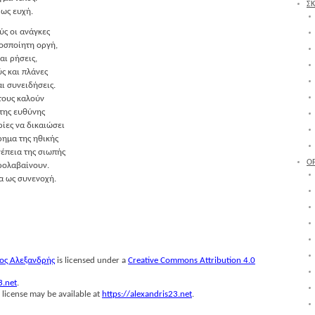
ΣΚ
 ως ευχή.
ούς οι ανάγκες
­σποί­η­τη οργή,
και ρήσεις,
ούς και πλάνες
και συνειδήσεις.
ς τους καλούν
ς της ευθύνης
ρί­ες να δικαιώσει
­ρη­μα της ηθικής
νέ­πεια της σιωπής
Ο
προλαβαίνουν.
ία ως συνενοχή.
ος Αλε­ξαν­δρής
is licensed under a
Creative Commons Attribution 4.0
3.net
.
 license may be available at
https://alexandris23.net
.