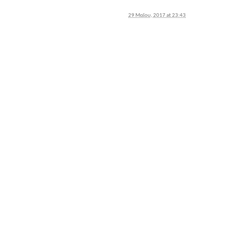
29 Μαΐου, 2017 at 23:43