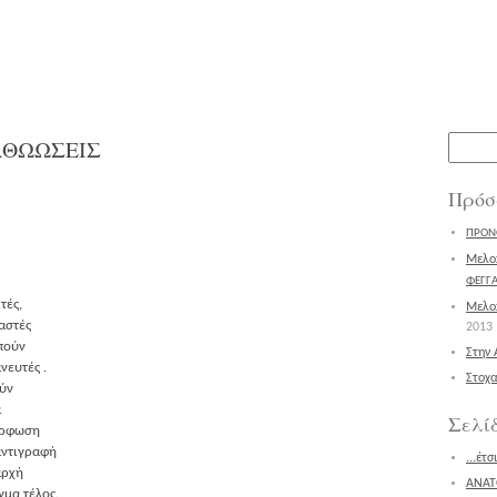
Αναζήτ
ΑΘΩΩΣΕΙΣ
για:
Πρόσ
ΠΡΟΝ
Μελοπ
ΦΕΓΓΑ
τές,
Μελοπ
χαστές
2013
οπούν
Στην 
ανευτές .
Στοχα
ούν
α
Σελί
μόρφωση
 αντιγραφή
...έτ
αρχή
ΑΝΑΤ
γ­μα τέλος.