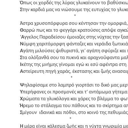
Ό
πως οι χορ­δές της λύρας γλυ­καί­νουν το βαθύ­σκιω
Σ
την καρ­διά μας να νιώ­σου­με της ευτυ­χί­ας το γλυ­κ
*
Άστρα χρυ­σο­πόρ­φυ­ρα σου κέντη­σαν την ομορ­φιά,
Θ
αρρώ πως και το φεγ­γά­ρι κρα­τού­σες από­ψε αγκα­
‘
Α
γγε­λος Παρα­δεί­σου έμοια­ζες στης νύχτας την ξασ
Ν
ύμφη χαρι­τό­μορ­φη φάντα­ζες και νεράι­δα ξωτι­κιά
Α
γάπη μιλού­σες ψιθυ­ρι­στά, γι’ αγά­πη σφύ­ρι­ζε και 
Σ
τα ολό­ξαν­θά σου τα πυκνά και αρα­χνο­ΰ­φα­ντα μαλ
Ι
κέτης της μνή­μης γίνο­μαι εγώ κι εσύ αφέ­ντρα στη
Α
στεί­ρευ­τη πηγή χαράς, έκστα­σης και ζωής ανα­σαι­
*
Ψ
ηλα­φί­σα­με στο λαμπρό γιορ­τά­σι το δικό μας μερ­τ
Υ
περή­φα­νες οι προ­σμο­νές και τ’ αντά­μω­μα γήτε­μα 
Χ
ρώμα­τα τα γλυ­κό­λο­γα και χάρες το βλέμ­μα το φωτ
Ή
ρεμο το στά­λαγ­μα του πάθους και το σκίρ­τη­μα απ
Σ
μίγουν ιδα­νι­κά και πόθοι, στο κοι­νό της πεθυ­μιάς 
*
Η
μέρα είναι κάλε­σμα ζωής και η νύχτα γνω­ρι­μία μ