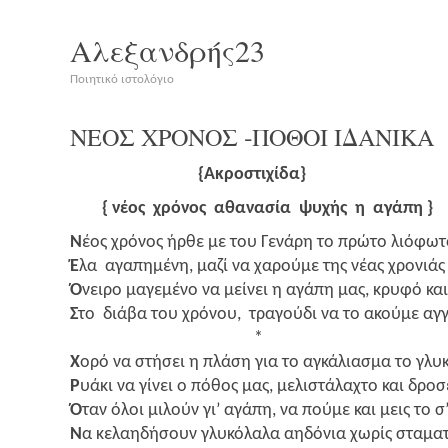
Αλεξανδρής23
Ποιητικό ιστολόγιο
‑
ΝΕΟΣ
ΧΡΟΝΟΣ
ΠΟΘΟΙ
ΙΔΑΝΙΚΑ
{Ακρο­στι­χί­δα}
{ νέος χρό­νος αθα­να­σία ψυχής η αγά­πη }
Ν
έος χρό­νος ήρθε με του Γενά­ρη το πρώ­το λιό­φω­τ
Έ
λα αγα­πη­μέ­νη, μαζί να χαρού­με της νέας χρο­νιάς
Ό
νει­ρο μαγε­μέ­νο να μεί­νει η αγά­πη μας, κρυ­φό και 
Σ
το διά­βα του χρό­νου, τρα­γού­δι να το ακού­με αγγε
*
Χ
ορό να στή­σει η πλά­ση για το αγκά­λια­σμα το γλυ­
Ρ
υάκι να γίνει ο πόθος μας, μελι­στά­λα­χτο και δρο­σ
Ό
ταν όλοι μιλούν γι’ αγά­πη, να πού­με και μεις το σ
Ν
α κελαη­δή­σουν γλυ­κό­λα­λα αηδό­νια χωρίς στα­μα­