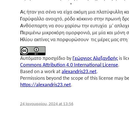
*
Α
ς ήταν για σένα να είχα ακό­μη μια πλα­τύ­φυλ­λη κα
Γ
αρύ­φαλ­λο ανοι­χτό, ρόδο κόκ­κι­νο στην πρω­ι­νή δρο
Α
νθό­σπαρ­τη να σου χαρί­σω την ευτυ­χία μ’ απλο­χε
Π
ερι­μέ­νω μικρο­κό­ρη ομορ­φο­νιά, με μία και μόνη
Η
λίου ακτί­νες να πορ­φυ­ρώ­σουν τις μέρες μας στη
Αυτό­μα­το προ­σχέ­διο
by
Γεώρ­γιος Αλε­ξαν­δρής
is li
Commons Attribution 4.0 International License
.
Based on a work at
alexandris23.net
.
Permissions beyond the scope of this license may be
https://alexandris23.net
.
24 Ιανουαρίου, 2024 at 13:56