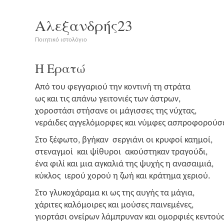
Αλεξανδρής23
Ποιητικό ιστολόγιο
Η Ερατώ
Από του φεγ­γα­ριού την κοντι­νή τη στρά­τα
ως και τις απά­νω γει­το­νιές των άστρων,
χορο­στά­σι στή­σα­νε οι μάγισ­σες της νύχτας,
νεράι­δες αγγε­λό­μορ­φες και νύμ­φες ασπροφορούσ
Στο ξέφω­το, βγή­καν σερ­γιά­νι οι κρυ­φοί καη­μοί,
στε­ναγ­μοί και ψίθυ­ροι ακού­στη­καν τρα­γού­δι,
ένα φιλί και μια αγκα­λιά της ψυχής η ανα­σαι­μιά,
κύκλος ιερού χορού η ζωή και κρά­τη­μα χεριού.
Στο γλυ­κο­χά­ρα­μα κι ως της αυγής τα μάγια,
χάρι­τες καλό­μοι­ρες και μού­σες παι­νε­μέ­νες,
γιορ­τά­σι ονεί­ρων λάμπρυ­ναν και ομορ­φιές κεντού­