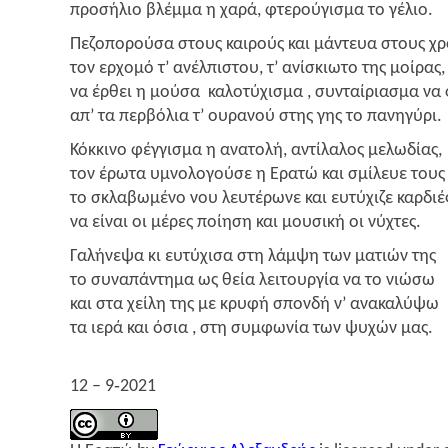
προ­σή­λιο βλέμ­μα η χαρά, φτε­ρού­γι­σμα το γέλιο.
Πεζο­πο­ρού­σα στους και­ρούς και μάντευα στους χρ
τον ερχο­μό τ’ ανέλ­πι­στου, τ’ ανί­σκιω­το της μοί­ρας,
να έρθει η μού­σα καλο­τύ­χι­σμα , συνταί­ρια­σμα να 
απ’ τα περ­βό­λια τ’ ουρα­νού στης γης το πανηγύρι.
Κόκ­κι­νο φέγ­γι­σμα η ανα­το­λή, αντί­λα­λος μελω­δί­ας,
τον έρω­τα υμνο­λο­γού­σε η Ερα­τώ και σμί­λευε του
το σκλα­βω­μέ­νο νου λευ­τέ­ρω­νε και ευτύ­χι­ζε καρ­διέ
να είναι οι μέρες ποί­η­ση και μου­σι­κή οι νύχτες.
Γαλή­νε­ψα κι ευτύ­χι­σα στη λάμ­ψη των ματιών της
το συνα­πά­ντη­μα ως θεία λει­τουρ­γία να το νιώ­σω
και στα χεί­λη της με κρυ­φή σπον­δή ν’ ανα­κα­λύ­ψω
τα ιερά και όσια , στη συμ­φω­νία των ψυχών μας.
12 – 9‑2021