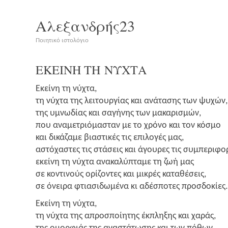
Αλεξανδρής23
Ποιητικό ιστολόγιο
ΕΚΕΙΝΗ
ΤΗ
ΝΥΧΤΑ
Εκεί­νη τη νύχτα,
τη νύχτα της λει­τουρ­γί­ας και ανά­τα­σης των ψυχών,
της υμνω­δί­ας και σαγή­νης των μακα­ρι­σμών,
που ανα­με­τριό­μα­σταν με το χρό­νο και τον κόσμο
και δικά­ζα­με βια­στι­κές τις επι­λο­γές μας,
αστό­χα­στες τις στά­σεις και άγου­ρες τις συμπε­ρι­φο­
εκεί­νη τη νύχτα ανα­κα­λύ­πτα­με τη ζωή μας
σε κοντι­νούς ορί­ζο­ντες και μικρές κατα­θέ­σεις,
σε όνει­ρα φτια­σι­δω­μέ­να κι αδέ­σπο­τες προσδοκίες.
Εκεί­νη τη νύχτα,
τη νύχτα της απρο­σποί­η­της έκπλη­ξης και χαράς,