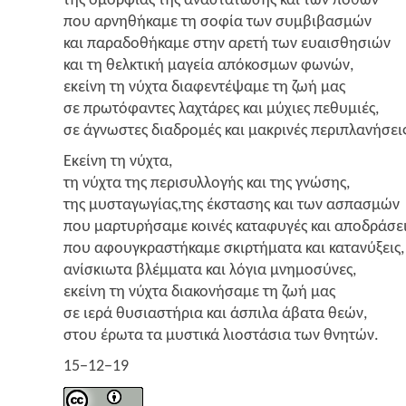
της ομορ­φιάς της ανα­στά­τω­σης και των πόθων
που αρνη­θή­κα­με τη σοφία των συμ­βι­βα­σμών
και παρα­δο­θή­κα­με στην αρε­τή των ευαι­σθη­σιών
και τη θελ­κτι­κή μαγεία από­κο­σμων φωνών,
εκεί­νη τη νύχτα δια­φε­ντέ­ψα­με τη ζωή μας
σε πρω­τό­φα­ντες λαχτά­ρες και μύχιες πεθυ­μιές,
σε άγνω­στες δια­δρο­μές και μακρι­νές περιπλανήσει
Εκεί­νη τη νύχτα,
τη νύχτα της περι­συλ­λο­γής και της γνώ­σης,
της μυσταγωγίας,της έκστα­σης και των ασπα­σμών
που μαρ­τυ­ρή­σα­με κοι­νές κατα­φυ­γές και απο­δρά­σει
που αφου­γκρα­στή­κα­με σκιρ­τή­μα­τα και κατα­νύ­ξεις,
ανί­σκιω­τα βλέμ­μα­τα και λόγια μνη­μο­σύ­νες,
εκεί­νη τη νύχτα δια­κο­νή­σα­με τη ζωή μας
σε ιερά θυσια­στή­ρια και άσπι­λα άβα­τα θεών,
στου έρω­τα τα μυστι­κά λιο­στά­σια των θνητών.
15−12−19