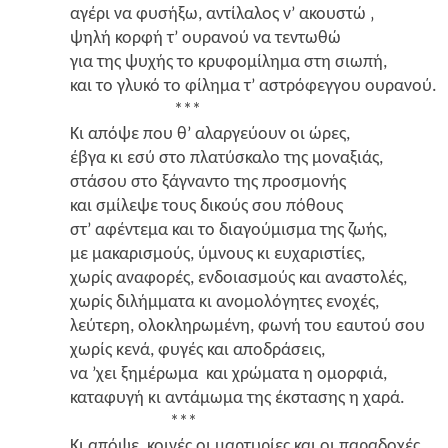
αγέ­ρι να φυσή­ξω, αντί­λα­λος ν’ ακου­στώ ‚
ψηλή κορ­φή τ’ ουρα­νού να τεντω­θώ
για της ψυχής το κρυ­φο­μί­λη­μα στη σιω­πή,
και το γλυ­κό το φίλη­μα τ’ αστρό­φεγ­γου ουρα­νού.
***
Κι από­ψε που θ’ αλαρ­γεύ­ουν οι ώρες,
έβγα κι εσύ στο πλα­τύ­σκα­λο της μονα­ξιάς,
στά­σου στο ξάγνα­ντο της προ­σμο­νής
και σμί­λε­ψε τους δικούς σου πόθους
στ’ αφέ­ντε­μα και το δια­γού­μι­σμα της ζωής,
με μακα­ρι­σμούς, ύμνους κι ευχα­ρι­στί­ες,
χωρίς ανα­φο­ρές, ενδοια­σμούς και ανα­στο­λές,
χωρίς διλήμ­μα­τα κι ανο­μο­λό­γη­τες ενο­χές,
λεύ­τε­ρη, ολο­κλη­ρω­μέ­νη, φωνή του εαυ­τού σου
χωρίς κενά, φυγές και απο­δρά­σεις,
να ’χει ξημέ­ρω­μα και χρώ­μα­τα η ομορ­φιά,
κατα­φυ­γή κι αντά­μω­μα της έκστα­σης η χαρά.
***
Κι από­ψε, κοι­νές οι μαρ­τυ­ρί­ες και οι παρα­δο­χές.