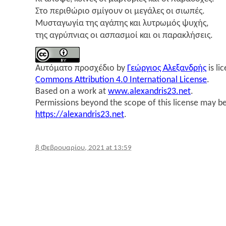
Στο περι­θώ­ριο σμί­γουν οι μεγά­λες οι σιω­πές.
Μυστα­γω­γία της αγά­πης και λυτρω­μός ψυχής,
της αγρύ­πνιας οι ασπα­σμοί και οι παρακλήσεις.
Αυτό­μα­το προ­σχέ­διο
by
Γεώρ­γιος Αλε­ξαν­δρής
is li
Commons Attribution 4.0 International License
.
Based on a work at
www.alexandris23.net
.
Permissions beyond the scope of this license may be
https://alexandris23.net
.
8 Φεβρουαρίου, 2021 at 13:59