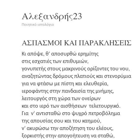
Αλεξανδρής23
Ποιητικό ιστολόγιο
ΑΣΠΑΣΜΟΙ
ΚΑΙ
ΠΑΡΑΚΛΗΣΕΙΣ
Κι από­ψε, θ’ απο­συρ­θώ ερη­μί­της
στις εσχα­τιές των επι­θυ­μιών,
γονυ­πε­τής στους μακρι­νούς ορί­ζο­ντες του νου,
ανα­ζη­τώ­ντας δρό­μους πλα­τιούς και στε­νο­ρύ­μια
για να φτά­σω με πίστη και ελευ­θε­ρία,
ιερο­φά­ντης στην παν­δαι­σία της μνή­μης,
λει­τουρ­γός στη χώρα των ονεί­ρων
και στο ιερό των αισθή­σε­ων τελε­τουρ­γι­κό.
Για ν‘ αντι­στα­θώ στο ψυχρό πετρο­βό­λη­μα
της απου­σί­ας σου και του καη­μού,
ν’ ακυ­ρώ­σω την απο­ζή­τη­ση του ελέ­ους,
ξορ­κι­στής στην απο­γο­ή­τευ­ση να στα­θώ,