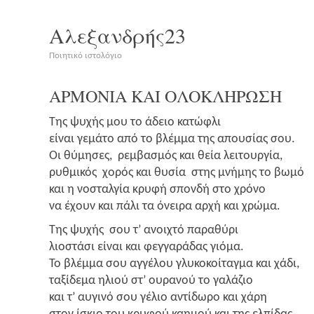
Αλεξανδρής23
Ποιητικό ιστολόγιο
ΑΡΜΟΝΙΑ
ΚΑΙ
ΟΛΟΚΛΗΡΩΣΗ
Της ψυχής μου το άδειο κατώ­φλι
είναι γεμά­το από το βλέμ­μα της απου­σί­ας σου.
Οι θύμη­σες, ρεμ­βα­σμός και θεία λει­τουρ­γία,
ρυθ­μι­κός χορός και θυσία στης μνή­μης το βωμό
και η νοσταλ­γία κρυ­φή σπον­δή στο χρό­νο
να έχουν και πάλι τα όνει­ρα αρχή και χρώμα.
Της ψυχής σου τ’ ανοι­χτό παρα­θύ­ρι
λιο­στά­σι είναι και φεγ­γα­ρά­δας γιό­μα.
Το βλέμ­μα σου αγγέ­λου γλυ­κο­κοί­ταγ­μα και χάδι,
ταξί­δε­μα ηλιού στ’ ουρα­νού το γαλά­ζιο
και τ’ αυγι­νό σου γέλιο αντί­δω­ρο και χάρη