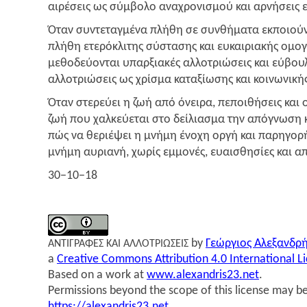
αιρέ­σεις ως σύμ­βο­λο ανα­χρο­νι­σμού και αρνή­σεις
Όταν συντε­ταγ­μέ­να πλή­θη σε συν­θή­μα­τα εκποιούν
πλή­θη ετε­ρό­κλι­της σύστα­σης και ευκαι­ρια­κής ομο
μεθο­δεύ­ο­νται υπαρ­ξια­κές αλλο­τριώ­σεις και εύβο
αλλο­τριώ­σεις ως χρί­σμα κατα­ξί­ω­σης και κοι­νω­νι­κ
Όταν στε­ρεύ­ει η ζωή από όνει­ρα, πεποι­θή­σεις και 
ζωή που χαλ­κεύ­ε­ται στο δεί­λια­σμα την από­γνω­ση 
πώς να θεριέ­ψει η μνή­μη ένο­χη οργή και παρηγορ
μνή­μη αυρια­νή, χωρίς εμμο­νές, ευαι­σθη­σί­ες και 
30−10−18
by
Γεώρ­γιος Αλε­ξαν­δρ
ΑΝΤΙΓΡΑΦΕΣ
ΚΑΙ
ΑΛΛΟΤΡΙΩΣΕΙΣ
a
Creative Commons Attribution 4.0 International L
Based on a work at
www.alexandris23.net
.
Permissions beyond the scope of this license may be
https://alexandris23.net
.