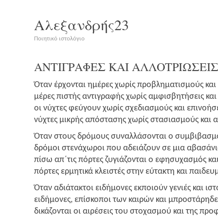
Αλεξανδρής23
Ποιητικό ιστολόγιο
ΑΝΤΙΓΡΑΦΕΣ
ΚΑΙ
ΑΛΛΟΤΡΙΩΣΕΙ
Όταν έρχο­νται ημέ­ρες χωρίς προ­βλη­μα­τι­σμούς κα
μέρες πιστής αντι­γρα­φής χωρίς αμφι­σβη­τή­σεις και
οι νύχτες φεύ­γουν χωρίς σχε­δια­σμούς και επινοήσε
νύχτες μικρής από­στα­σης χωρίς στα­σια­σμούς και 
Όταν στους δρό­μους συναλ­λά­σο­νται ο συμ­βι­βα­σμ
δρό­μοι στε­νά­χω­ροι που αδειά­ζουν σε μια αβα­σά­ν
πίσω απ΄τις πόρ­τες ζυγιά­ζο­νται ο εφη­συ­χα­σμός κ
πόρ­τες ερμη­τι­κά κλει­στές στην εύτα­κτη και παι­δε
Όταν αδιά­τα­κτοι ειδή­μο­νες εκποιούν γενιές και ιστ
ειδή­μο­νες, επί­σκο­ποι των και­ρών και μπρο­στά­ρη
δικά­ζο­νται οι αιρέ­σεις του στο­χα­σμού και της προ