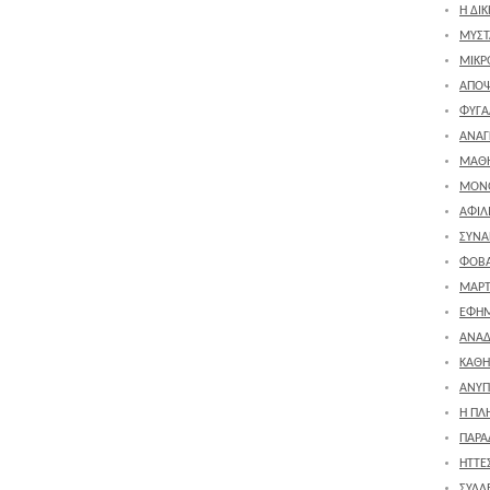
Η ΔΙ
ΜΥΣΤ
ΜΙΚΡ
ΑΠΟΨ
ΦΥΓΑ
ΑΝΑΓ
ΜΑΘΗ
ΜΟΝ
ΑΦΙΛ
ΣΥΝ
ΦΟΒ
ΜΑΡΤ
ΕΦΗΜ
ΑΝΑ
ΚΑΘΗ
ΑΝΥΠ
Η ΠΛ
ΠΑΡΑ
ΗΤΤΕΣ
ΣΥΛΛ