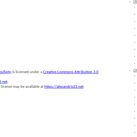
ΣΚ
Ο
ξαν­δρής
is licensed under a
Creative Commons Attribution 3.0
3.net
.
 license may be available at
https://alexandris23.net
.