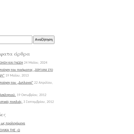
ηση
φατα άρθρα
24 Μαΐου, 2024
ΟΗΣΗ
ΚΑΙ
ΓΝΩΣΗ
οίηση του ποιήματος „
ΣΕΡΓΙΑΝΙ
ΣΤΟ
”
19 Μαΐου, 2013
ΡΙ
οίηση του „Διπλανοί”
22 Απριλίου,
Ασκληπιού.
19 Οκτωβρίου, 2012
στικές πινελιές.
3 Σεπτεμβρίου, 2012
δες
σι ως προλεγόμενα
ΟΛΙΚΑ ΤΗΣ -Ω