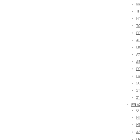
Ν
ΤΙ
Η 
Τ
Π
ΑΠ
ΕΚ
ΑΥ
Δ
Π
Π
Σ
Σ
Σ'
ΕΞΙ 
Ο
Η
ΗΤ
Α
ΕΝ