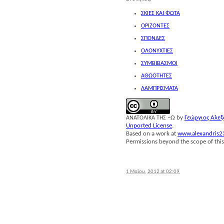
ΣΚΙΕΣ
ΚΑΙ
ΦΩΤΑ
ΟΡΙΖΟΝΤΕΣ
ΣΠΟΝΔΕΣ
ΟΛΟΝΥΧΤΙΕΣ
ΣΥΜΒΙΒΑΣΜΟΙ
ΑΘΩΟΤΗΤΕΣ
ΛΑΜΠΡΙΣΜΑΤΑ
–Ω
by
Γεώρ­γιος Αλε­
ΑΝΑΤΟΛΙΚΑ
ΤΗΣ
Unported License
.
Based on a work at
www.alexandris2
Permissions beyond the scope of this
1 Μαΐου, 2012 at 02:09