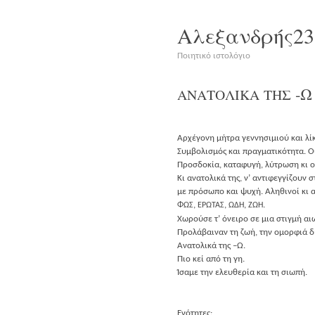
Αλεξανδρής23
Ποιητικό ιστολόγιο
‑Ω
ΑΝΑΤΟΛΙΚΑ
ΤΗΣ
Αρχέ­γο­νη μήτρα γεν­νη­σι­μιού και λί
Συμ­βο­λι­σμός και πραγ­μα­τι­κό­τη­τα.
Προσ­δο­κία, κατα­φυ­γή, λύτρω­ση κι
Κι ανα­το­λι­κά της, ν’ αντι­φεγ­γί­ζο
με πρό­σω­πο και ψυχή. Αλη­θι­νοί κι
,
,
,
.
ΦΩΣ
ΕΡΩΤΑΣ
ΩΔΗ
ΖΩΗ
Χωρού­σε τ’ όνει­ρο σε μια στιγ­μή α
Προ­λά­βαι­ναν τη ζωή, την ομορ­φιά 
Ανα­το­λι­κά της –Ω.
Πιο κεί από τη γη.
Ίσα­με την ελευ­θε­ρία και τη σιωπή.
Ενό­τη­τες: