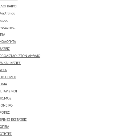
ΛΟΙ ΚΑΙΡΟΙ
Ασκληπιού
ζαρος
ογράφημα.
ΠΙΑ
ΜΟΛΟΓΗΤΑ
ΒΑΣΕΙΣ
ΟΒΟΛΙΣΜΟΙ ΣΤΟΝ ΛΗΘΑΙΟ
Α ΚΑΙ ΙΚΕΣΙΕΣ
ΝΘΙΑ
ΟΙΚΤΙΡΜΟΙ
ΩΔΙΑ
ΕΤΑΡΙΣΜΟΙ
ΤΙΣΜΟΣ
' ΟΝΕΙΡΟ
ΡΟΠΕΣ
ΕΡΙΝΕΣ ΕΚΣΤΑΣΕΙΣ
ΩΠΕΙΑ
ΟΤΗΤΕΣ