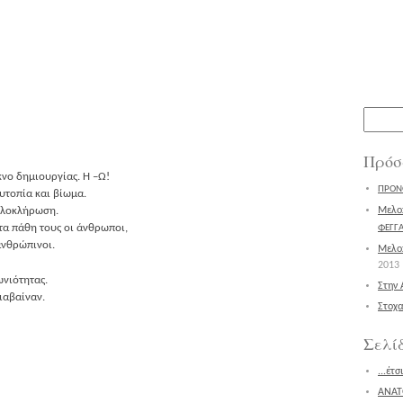
Αναζήτ
για:
Πρόσ
κνο δημιουρ­γί­ας. Η –Ω!
ΠΡΟΝ
 Ουτο­πία και βίωμα.
 ολοκλήρωση.
Μελοπ
υν στα πάθη τους οι άνθρωποι,
ΦΕΓΓΑ
 ανθρώπινοι.
Μελοπ
2013
ιωνιότητας.
Στην 
διαβαίναν.
Στοχα
Σελί
...έτ
ΑΝΑΤ